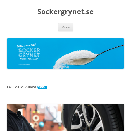
Sockergrynet.se
Hoppa
Meny
till
innehåll
FÖRFATTARARKIV:
JACOB