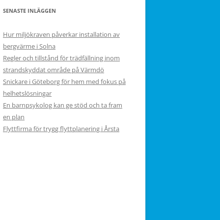
SENASTE INLÄGGEN
Hur miljökraven påverkar installation av
bergvärme i Solna
Regler och tillstånd för trädfällning inom
strandskyddat område på Värmdö
Snickare i Göteborg för hem med fokus på
helhetslösningar
En barnpsykolog kan ge stöd och ta fram
en plan
Flyttfirma för trygg flyttplanering i Årsta