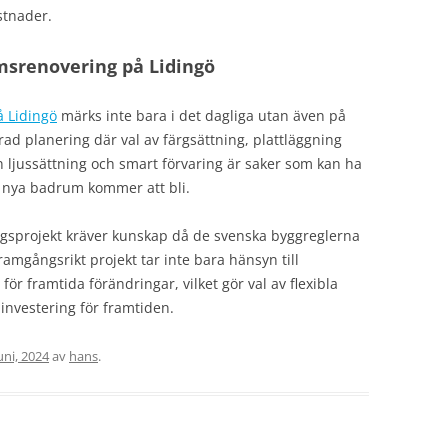
stnader.
msrenovering på Lidingö
 Lidingö
märks inte bara i det dagliga utan även på
erad planering där val av färgsättning, plattläggning
ven ljussättning och smart förvaring är saker som kan ha
tt nya badrum kommer att bli.
gsprojekt kräver kunskap då de svenska byggreglerna
framgångsrikt projekt tar inte bara hänsyn till
r framtida förändringar, vilket gör val av flexibla
 investering för framtiden.
uni, 2024
av
hans
.