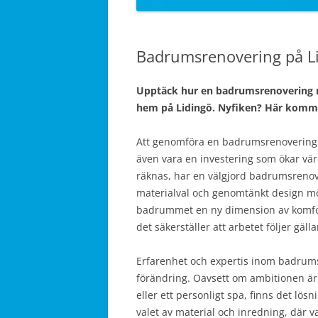
Badrumsrenovering på Li
Upptäck hur en badrumsrenovering m
hem på Lidingö. Nyfiken? Här komme
Att genomföra en badrumsrenovering är 
även vara en investering som ökar vär
räknas, har en välgjord badrumsrenov
materialval och genomtänkt design möt
badrummet en ny dimension av komfort 
det säkerställer att arbetet följer gäl
Erfarenhet och expertis inom badrumsr
förändring. Oavsett om ambitionen är 
eller ett personligt spa, finns det lös
valet av material och inredning, där 