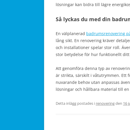
lösningar kan bidra till lägre energiko
Så lyckas du med din badru
En välplanerad
badrumsrenovering på
lång sikt. En renovering kräver detalj
och installationer spelar stor roll. Ä
stor betydelse för hur funktionellt di
Att genomföra denna typ av renoverin
är strikta, särskilt i våtutrymmen. Ett 
nuvarande behov utan anpassas även fö
lösningar och hållbara material till en
Detta inlägg postades i
renovering
den
16 j