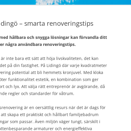
dingö – smarta renoveringstips
ed hållbara och snygga lösningar kan förvandla ditt
r några användbara renoveringstips.
inte bara ett sätt att höja livskvaliteten, det kan
det på din fastighet. På Lidingö där varje kvadratmeter
ering potential att bli hemmets kronjuvel. Med kloka
er funktionalitet estetik, en kombination som ger
och lyx. Att välja rätt entreprenör är avgörande, då
lande regler och standarder för våtrum.
enovering är en oersättlig resurs när det är dags för
att skapa ett praktiskt och hållbart familjebadrum
ningar som passar. Även miljön väger tungt, särskilt i
vattenbesparande armaturer och energieffektiva