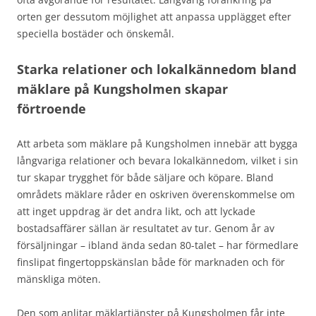
orten ger dessutom möjlighet att anpassa upplägget efter
speciella bostäder och önskemål.
Starka relationer och lokalkännedom bland
mäklare på Kungsholmen skapar
förtroende
Att arbeta som mäklare på Kungsholmen innebär att bygga
långvariga relationer och bevara lokalkännedom, vilket i sin
tur skapar trygghet för både säljare och köpare. Bland
områdets mäklare råder en oskriven överenskommelse om
att inget uppdrag är det andra likt, och att lyckade
bostadsaffärer sällan är resultatet av tur. Genom år av
försäljningar – ibland ända sedan 80-talet – har förmedlare
finslipat fingertoppskänslan både för marknaden och för
mänskliga möten.
Den som anlitar mäklartjänster på Kungsholmen får inte