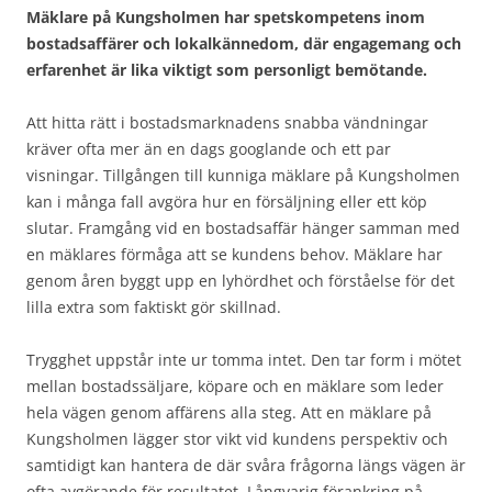
Mäklare på Kungsholmen har spetskompetens inom
bostadsaffärer och lokalkännedom, där engagemang och
erfarenhet är lika viktigt som personligt bemötande.
Att hitta rätt i bostadsmarknadens snabba vändningar
kräver ofta mer än en dags googlande och ett par
visningar. Tillgången till kunniga mäklare på Kungsholmen
kan i många fall avgöra hur en försäljning eller ett köp
slutar. Framgång vid en bostadsaffär hänger samman med
en mäklares förmåga att se kundens behov. Mäklare har
genom åren byggt upp en lyhördhet och förståelse för det
lilla extra som faktiskt gör skillnad.
Trygghet uppstår inte ur tomma intet. Den tar form i mötet
mellan bostadssäljare, köpare och en mäklare som leder
hela vägen genom affärens alla steg. Att en mäklare på
Kungsholmen lägger stor vikt vid kundens perspektiv och
samtidigt kan hantera de där svåra frågorna längs vägen är
ofta avgörande för resultatet. Långvarig förankring på