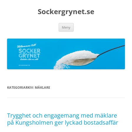
Sockergrynet.se
Hoppa
Meny
till
innehåll
KATEGORIARKIV:
MÄKLARE
Trygghet och engagemang med mäklare
på Kungsholmen ger lyckad bostadsaffär