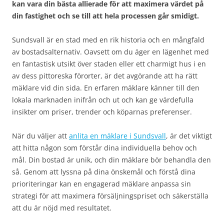
kan vara din bästa allierade för att maximera värdet på
din fastighet och se till att hela processen går smidigt.
Sundsvall är en stad med en rik historia och en mångfald
av bostadsalternativ. Oavsett om du äger en lägenhet med
en fantastisk utsikt över staden eller ett charmigt hus i en
av dess pittoreska förorter, är det avgörande att ha rätt
mäklare vid din sida. En erfaren mäklare känner till den
lokala marknaden inifrån och ut och kan ge värdefulla
insikter om priser, trender och köparnas preferenser.
När du väljer att
anlita en mäklare i Sundsvall
, är det viktigt
att hitta någon som förstår dina individuella behov och
mål. Din bostad är unik, och din mäklare bör behandla den
så. Genom att lyssna på dina önskemål och förstå dina
prioriteringar kan en engagerad mäklare anpassa sin
strategi för att maximera försäljningspriset och säkerställa
att du är nöjd med resultatet.