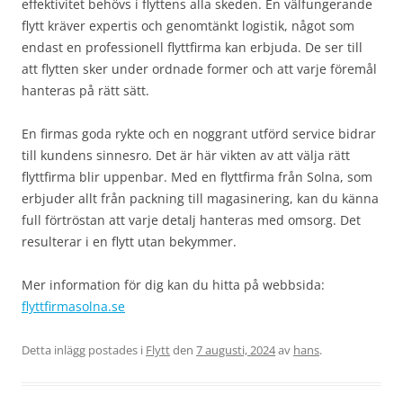
effektivitet behövs i flyttens alla skeden. En välfungerande
flytt kräver expertis och genomtänkt logistik, något som
endast en professionell flyttfirma kan erbjuda. De ser till
att flytten sker under ordnade former och att varje föremål
hanteras på rätt sätt.
En firmas goda rykte och en noggrant utförd service bidrar
till kundens sinnesro. Det är här vikten av att välja rätt
flyttfirma blir uppenbar. Med en flyttfirma från Solna, som
erbjuder allt från packning till magasinering, kan du känna
full förtröstan att varje detalj hanteras med omsorg. Det
resulterar i en flytt utan bekymmer.
Mer information för dig kan du hitta på webbsida:
flyttfirmasolna.se
Detta inlägg postades i
Flytt
den
7 augusti, 2024
av
hans
.