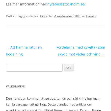
Läs mer information här:
hyrabussstockholm.se/
Detta inlägg postades i
Buss
den
4 september, 2025
av
harald
.
Inläggsnavigering
←
Att hamna rätt i en
Fördelarna med cykeltak som
bodelning
skydd mot väder och vind
→
Sök
efter:
VÄLKOMMEN!
Den här sidan kommer att ge tips, tankar och råd kring hur man
kan få vardagen att gå ihop. Detta blandat med artiklar om
egentligen allt som vi för tillfället finner intressant. Du som läsare