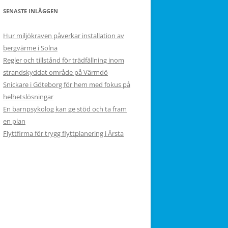
SENASTE INLÄGGEN
Hur miljökraven påverkar installation av
bergvärme i Solna
Regler och tillstånd för trädfällning inom
strandskyddat område på Värmdö
Snickare i Göteborg för hem med fokus på
helhetslösningar
En barnpsykolog kan ge stöd och ta fram
en plan
Flyttfirma för trygg flyttplanering i Årsta