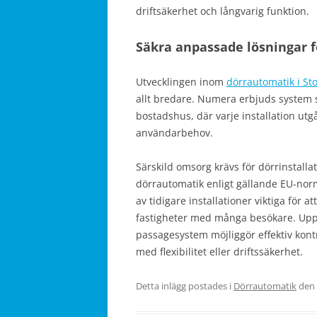
driftsäkerhet och långvarig funktion.
Säkra anpassade lösningar 
Utvecklingen inom
dörrautomatik i St
allt bredare. Numera erbjuds system 
bostadshus, där varje installation utg
användarbehov.
Särskild omsorg krävs för dörrinstall
dörrautomatik enligt gällande EU-norm
av tidigare installationer viktiga för at
fastigheter med många besökare. Uppg
passagesystem möjliggör effektiv kont
med flexibilitet eller driftssäkerhet.
Detta inlägg postades i
Dörrautomatik
den