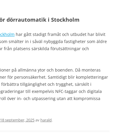
för dörrautomatik i Stockholm
ockholm
har gått stadigt framåt och utbudet har blivit
som smälter in i såväl nybyggda fastigheter som äldre
år från platsens särskilda förutsättningar och
ationer på allmänna ytor och boenden. Då monteras
er för personsäkerhet. Samtidigt blir kompletteringar
t förbättra tillgänglighet och trygghet, särskilt i
raderingar till exempelvis NFC-taggar och digitala
roll över in- och utpassering utan att kompromissa
18 september, 2025
av
harald
.