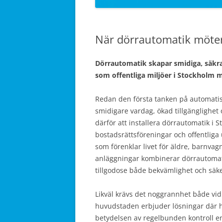
När dörrautomatik möte
Dörrautomatik skapar smidiga, säkra 
som offentliga miljöer i Stockholm m
Redan den första tanken på automatisk
smidigare vardag, ökad tillgänglighet 
därför att installera dörrautomatik i S
bostadsrättsföreningar och offentliga 
som förenklar livet för äldre, barnva
anläggningar kombinerar dörrautomat
tillgodose både bekvämlighet och säk
Likväl krävs det noggrannhet både vid
huvudstaden erbjuder lösningar där hål
betydelsen av regelbunden kontroll en