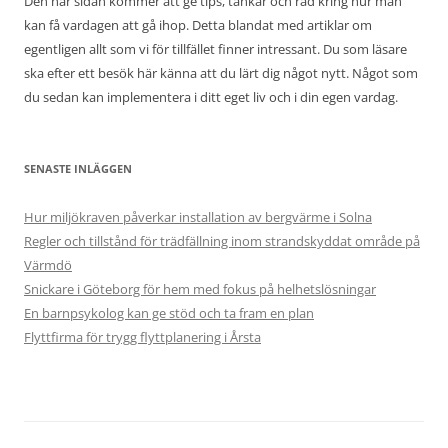
Den här sidan kommer att ge tips, tankar och råd kring hur man
kan få vardagen att gå ihop. Detta blandat med artiklar om
egentligen allt som vi för tillfället finner intressant. Du som läsare
ska efter ett besök här känna att du lärt dig något nytt. Något som
du sedan kan implementera i ditt eget liv och i din egen vardag.
SENASTE INLÄGGEN
Hur miljökraven påverkar installation av bergvärme i Solna
Regler och tillstånd för trädfällning inom strandskyddat område på
Värmdö
Snickare i Göteborg för hem med fokus på helhetslösningar
En barnpsykolog kan ge stöd och ta fram en plan
Flyttfirma för trygg flyttplanering i Årsta