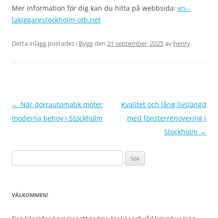
Mer information för dig kan du hitta på webbsida:
xn--
taklggarestockholm-otb.net
Detta inlägg postades i
Bygg
den
21 september, 2025
av
henry
.
Inläggsnavigering
←
När dörrautomatik möter
Kvalitet och lång livslängd
moderna behov i Stockholm
med fönsterrenovering i
Stockholm
→
Sök
efter:
VÄLKOMMEN!