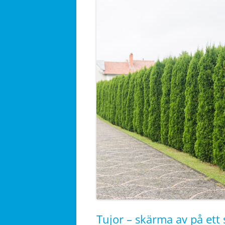
Tujor – skärma av på ett 