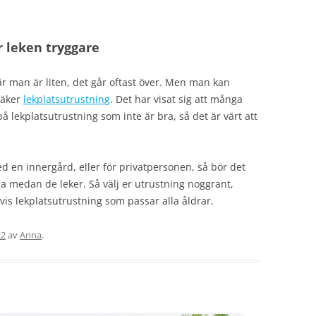
r leken tryggare
är man är liten, det går oftast över. Men man kan
säker
lekplatsutrustning
. Det har visat sig att många
å lekplatsutrustning som inte är bra, så det är värt att
 en innergård, eller för privatpersonen, så bör det
gga medan de leker. Så välj er utrustning noggrant,
etvis lekplatsutrustning som passar alla åldrar.
22
av
Anna
.