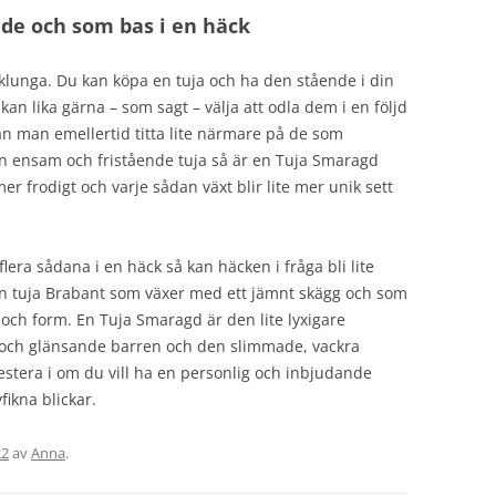
nde och som bas i en häck
 klunga. Du kan köpa en tuja och ha den stående i din
kan lika gärna – som sagt – välja att odla dem i en följd
an man emellertid titta lite närmare på de som
 en ensam och fristående tuja så är en Tuja Smaragd
er frodigt och varje sådan växt blir lite mer unik sett
a flera sådana i en häck så kan häcken i fråga bli lite
en tuja Brabant som växer med ett jämnt skägg och som
och form. En Tuja Smaragd är den lite lyxigare
 och glänsande barren och den slimmade, vackra
nvestera i om du vill ha en personlig och inbjudande
ikna blickar.
22
av
Anna
.