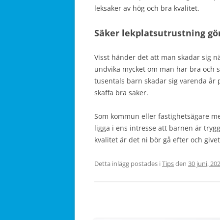
leksaker av hög och bra kvalitet.
Säker lekplatsutrustning gö
Visst händer det att man skadar sig n
undvika mycket om man har bra och 
tusentals barn skadar sig varenda år p
skaffa bra saker.
Som kommun eller fastighetsägare med
ligga i ens intresse att barnen är try
kvalitet är det ni bör gå efter och giv
Detta inlägg postades i
Tips
den
30 juni, 20