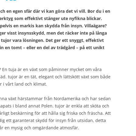
och en egen sfär där vi kan göra det vi vill. Bor du i en
verktyg som effektivt stänger ute nyfikna blickar.
lvis en markis kan skydda från insyn. Villaägare?
ger visst insynsskydd, men det räcker inte på långa
ujor vara lösningen. Det ger ett snyggt, effektivt
 en tomt – eller en del av trädgård – på ett unikt
? En tuja är en växt som påminner mycket om våra
d. tujor är en tät, elegant och lättskött växt som både
r i vårt land och klimat.
. Denna växt härstammar från Nordamerika och har sedan
apats i bland annat Polen. tujor är enkla att sköta och
årligt beskärning för att hålla sig friska och fräscha. Att
g ett garanterat skydd för insyn från utsidan, detta
får en mysig och omgärdande atmosfär.