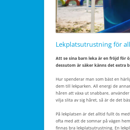
Lekplatsutrustning för al
Att se sina barn leka är en fröjd för
dessutom är säker känns det extra bra
Hur spenderar man som bäst en härlig
dem till lekparken. All energi de annar
håren att växa ut snabbare, använder d
vilja slita av sig håret, så är de det bä
På lekplatsen är det alltid fullt ös me
ofta med att de somnar på vägen hem.
finnas bra lekplatsutrustning. En lekp