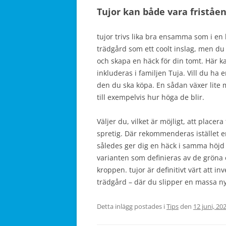
Tujor kan både vara friståe
tujor trivs lika bra ensamma som i en
trädgård som ett coolt inslag, men du 
och skapa en häck för din tomt. Här k
inkluderas i familjen Tuja. Vill du ha
den du ska köpa. En sådan växer lite m
till exempelvis hur höga de blir.
Väljer du, vilket är möjligt, att placer
spretig. Där rekommenderas istället 
således ger dig en häck i samma höjd 
varianten som definieras av de gröna
kroppen. tujor är definitivt värt att i
trädgård – där du slipper en massa nyf
Detta inlägg postades i
Tips
den
12 juni, 20