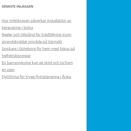
SENASTE INLÄGGEN
Hur miljökraven påverkar installation av
bergvärme i Solna
Regler och tillstånd för trädfällning inom
strandskyddat område på Värmdö
Snickare i Göteborg för hem med fokus på
helhetslösningar
En barnpsykolog kan ge stöd och ta fram
en plan
Flyttfirma för trygg flyttplanering i Årsta