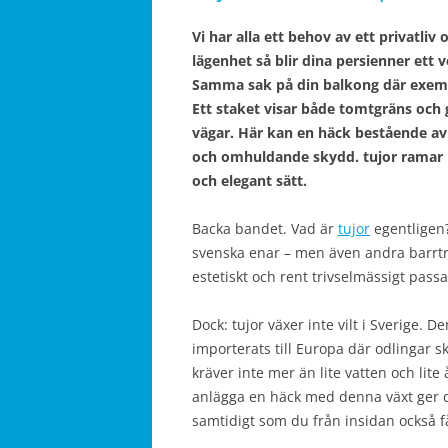
Vi har alla ett behov av ett privatliv 
lägenhet så blir dina persienner ett 
Samma sak på din balkong där exempe
Ett staket visar både tomtgräns och 
vägar. Här kan en häck bestående av t
och omhuldande skydd. tujor ramar in
och elegant sätt.
Backa bandet. Vad är
tujor
egentligen
svenska enar – men även andra barrträ
estetiskt och rent trivselmässigt passa
Dock: tujor växer inte vilt i Sverige
importerats till Europa där odlingar sk
kräver inte mer än lite vatten och lite 
anlägga en häck med denna växt ger di
samtidigt som du från insidan också 